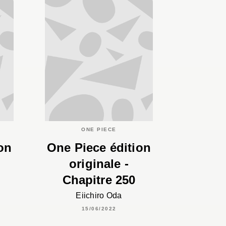
ONE PIECE
on
One Piece édition
originale -
Chapitre 250
Eiichiro Oda
15/06/2022