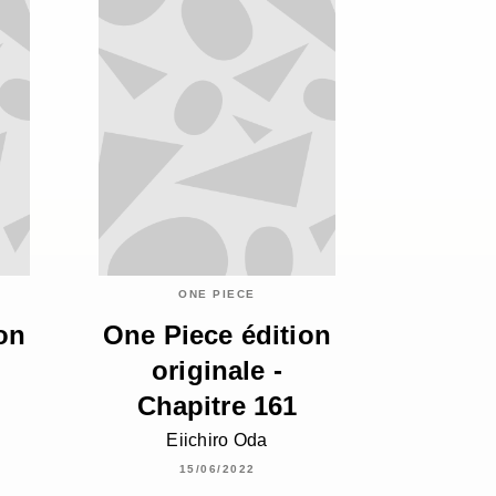
ONE PIECE
on
One Piece édition
originale -
Chapitre 161
Eiichiro Oda
15/06/2022