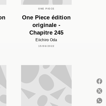
ONE PIECE
on
One Piece édition
originale -
Chapitre 245
Eiichiro Oda
15/06/2022
P