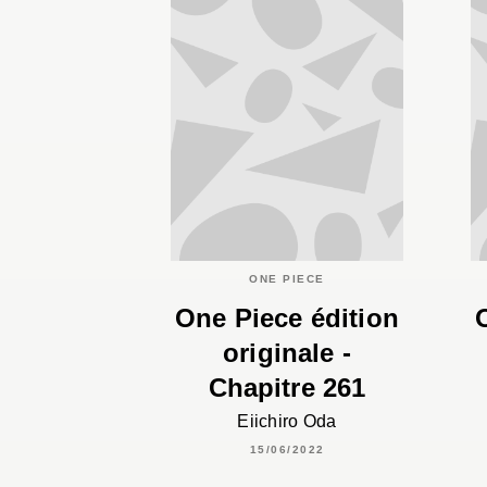
ONE PIECE
One Piece édition
originale -
Chapitre 261
Eiichiro Oda
15/06/2022