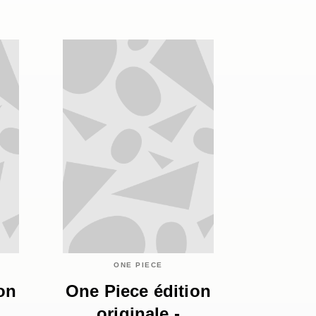
ONE PIECE
on
One Piece édition
originale -