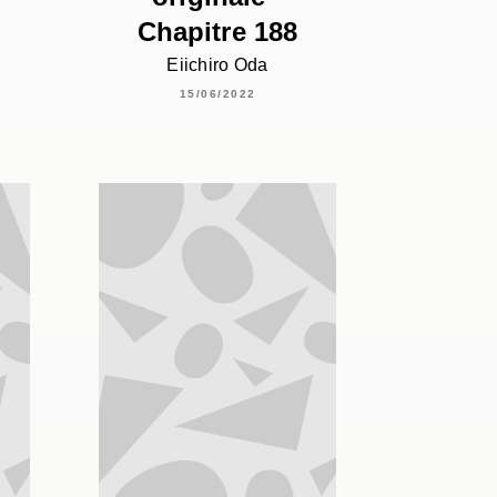
Chapitre 188
Eiichiro Oda
15/06/2022