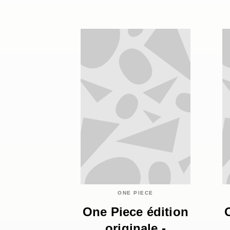
ONE PIECE
One Piece édition
originale -