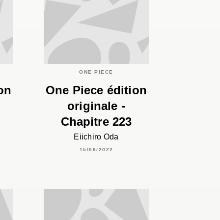
C
ONE PIECE
on
One Piece édition
originale -
Chapitre 223
Eiichiro Oda
15/06/2022