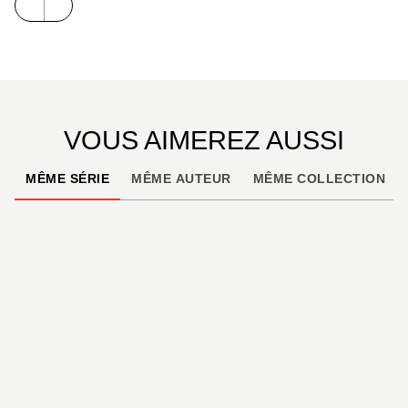
chance d'être privilégiés. miura est assigné à une
équipe de travail pendant que shota se lie d'amitié
avec la cheffe d'une bande d'enfants qui l'aide à
retrouver son père…
VOUS AIMEREZ AUSSI
MÊME SÉRIE
MÊME AUTEUR
MÊME COLLECTION