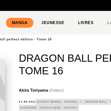
PIED DE PAGE
MANGA
JEUNESSE
LIVRES
L
all perfect edition - Tome 16
DRAGON BALL PER
TOME 16
Akira Toriyama
(
Auteur
)
21.09.2011
GLÉNAT MANGA
SHONEN
>
DRAGON BALL
AVENTURE
FANTASTIQUE
FANTASY