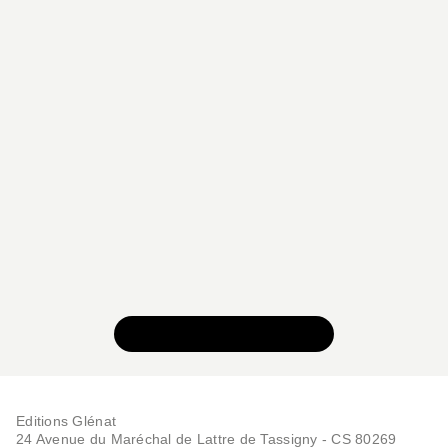
VOIR TOUTE LA SÉRIE
Editions Glénat
24 Avenue du Maréchal de Lattre de Tassigny - CS 80269