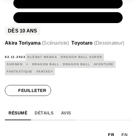
PAPIER
7,20 €
NUMÉRIQUE
4,99 €
DÈS
10
ANS
Akira Toriyama
(
Scénariste
)
Toyotaro
(
Dessinateur
)
02.11.2022
GLÉNAT MANGA
DRAGON BALL SUPER
SHONEN
>
DRAGON BALL
DRAGON BALL
AVENTURE
FANTASTIQUE
FANTASY
FEUILLETER
RÉSUMÉ
DÉTAILS
AVIS
FR
EN