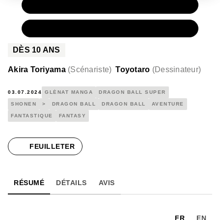
PAPIER
7,20 €
NUMÉRIQUE
4,99 €
DÈS
10
ANS
Akira Toriyama
(
Scénariste
)
Toyotaro
(
Dessinateur
)
03.07.2024
GLÉNAT MANGA
DRAGON BALL SUPER
SHONEN
>
DRAGON BALL
DRAGON BALL
AVENTURE
FANTASTIQUE
FANTASY
FEUILLETER
RÉSUMÉ
DÉTAILS
AVIS
FR
EN