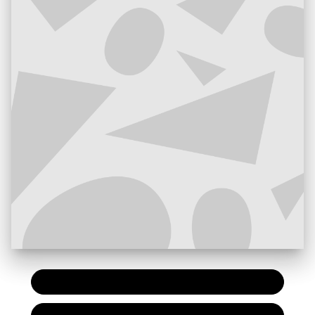
PAPIER
7,90 €