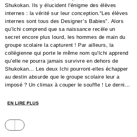
Shukokan. Ils y élucident l'énigme des élèves
internes : la vérité sur leur conception.“Les élèves
internes sont tous des Designer’s Babies”. Alors
qu’Ichi comprend que sa naissance recèle un
secret encore plus lourd, les hommes de main du
groupe scolaire la capturent ! Par ailleurs, la
collégienne qui porte le même nom qu'Ichi apprend
qu’elle ne pourra jamais survivre en dehors de
Shukokan… Les deux Ichi pourront-elles échapper
au destin absurde que le groupe scolaire leur a
imposé ? Un climax à couper le souffle ! Le dernier
tome de ce thriller de science-fiction qui met en
lumière les inégalités de la société contemporaine.
EN LIRE PLUS