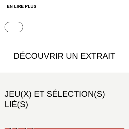
supervisées par l'auteur lui-même.
EN LIRE PLUS
DÉCOUVRIR UN EXTRAIT
JEU(X) ET SÉLECTION(S)
LIÉ(S)