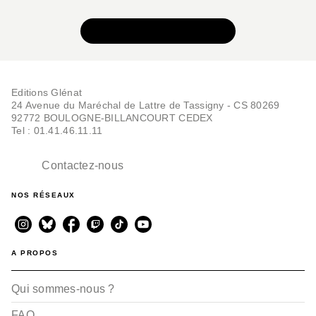
The Ghost in the Shell
Perfect edition - Cof…
VOIR TOUTE LA SÉRIE
Shirow Masamune
01/07/2026
PUBLIC AVERTI
Editions Glénat
24 Avenue du Maréchal de Lattre de Tassigny - CS 80269
92772 BOULOGNE-BILLANCOURT CEDEX
Tel : 01.41.46.11.11
Contactez-nous
SUSPENSE
NOS RÉSEAUX
The Ghost in the Shell
Perfect edition - Tom…
Shirow Masamune
18/10/2017
A PROPOS
PUBLIC AVERTI
Qui sommes-nous ?
FAQ