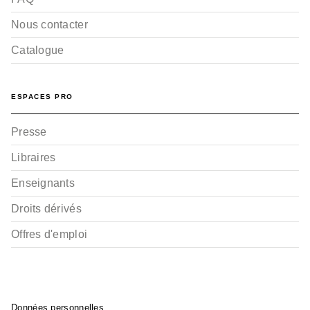
Nous contacter
Catalogue
SUSPENSE
The Ghost in the Shell
Perfect edition - Tom…
ESPACES PRO
Shirow Masamune
07/06/2017
Presse
Libraires
Enseignants
Droits dérivés
Offres d'emploi
Données personnelles