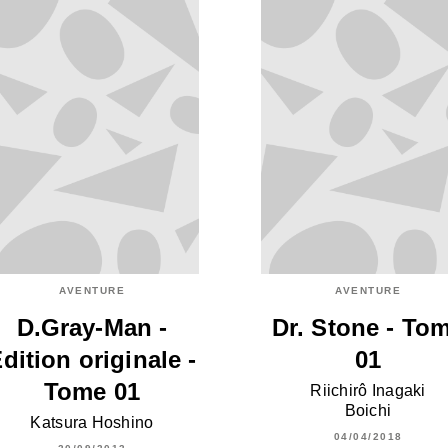
AVENTURE
AVENTURE
D.Gray-Man -
Dr. Stone - To
dition originale -
01
Tome 01
Riichirô Inagaki
Boichi
Katsura Hoshino
04/04/2018