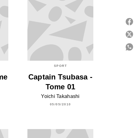
P
C
SPORT
me
Captain Tsubasa -
Tome 01
Yoichi Takahashi
05/05/2010