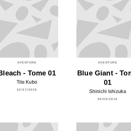
AVENTURE
AVENTURE
Bleach - Tome 01
Blue Giant - To
01
Tite Kubo
02/07/2003
Shinichi Ishizuka
06/06/2018