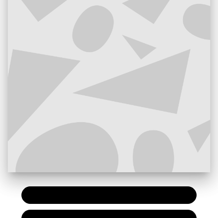
PAPIER
7,90 €