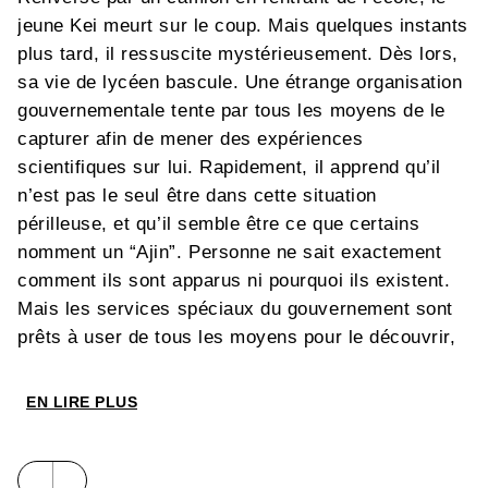
jeune Kei meurt sur le coup. Mais quelques instants
plus tard, il ressuscite mystérieusement. Dès lors,
sa vie de lycéen bascule. Une étrange organisation
gouvernementale tente par tous les moyens de le
capturer afin de mener des expériences
scientifiques sur lui. Rapidement, il apprend qu’il
n’est pas le seul être dans cette situation
périlleuse, et qu’il semble être ce que certains
nomment un “Ajin”. Personne ne sait exactement
comment ils sont apparus ni pourquoi ils existent.
Mais les services spéciaux du gouvernement sont
prêts à user de tous les moyens pour le découvrir,
car rien à leurs yeux n’est plus dangereux pour
l’humanité… qu’un être immortel !
EN LIRE PLUS
Ce manga a été nominé en 2014 pour le Manga
Taisho Award, le prix culturel Osamu Tezuka et le