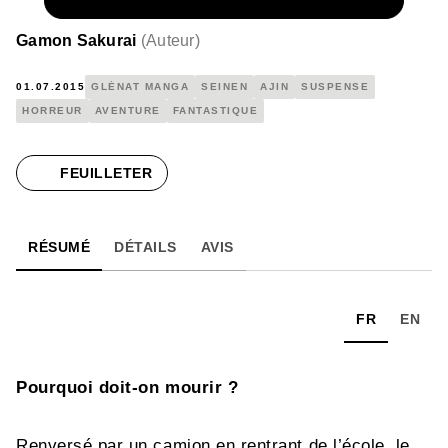
NUMÉRIQUE
4,99 €
Gamon Sakurai
(
Auteur
)
01.07.2015
GLÉNAT MANGA
SEINEN
AJIN
SUSPENSE
HORREUR
AVENTURE
FANTASTIQUE
FEUILLETER
RÉSUMÉ
DÉTAILS
AVIS
FR
EN
Pourquoi doit-on mourir ?
Renversé par un camion en rentrant de l’école, le