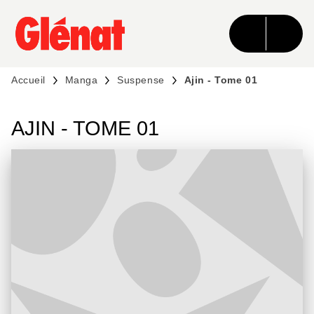
MENU
RECHERCHE
CONTENU
PIED DE PAGE
Accueil
Manga
Suspense
Ajin - Tome 01
AJIN - TOME 01