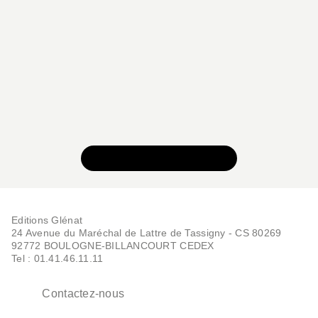
VOIR TOUTE LA SÉRIE
Editions Glénat
24 Avenue du Maréchal de Lattre de Tassigny - CS 80269
92772 BOULOGNE-BILLANCOURT CEDEX
Tel : 01.41.46.11.11
Contactez-nous