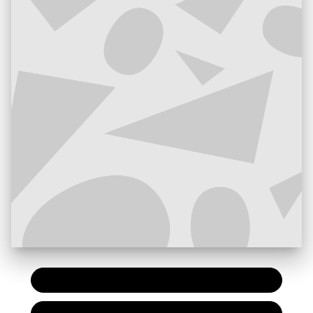
PAPIER
7,20 €