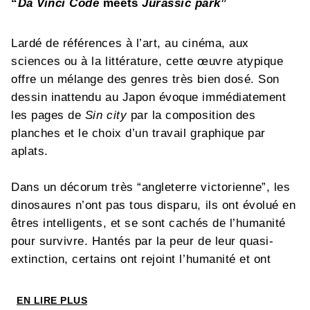
“
Da Vinci Code
meets
Jurassic park
”
Lardé de références à l’art, au cinéma, aux
sciences ou à la littérature, cette œuvre atypique
offre un mélange des genres très bien dosé. Son
dessin inattendu au Japon évoque immédiatement
les pages de
Sin city
par la composition des
planches et le choix d’un travail graphique par
aplats.
Dans un décorum très “angleterre victorienne”, les
dinosaures n’ont pas tous disparu, ils ont évolué en
êtres intelligents, et se sont cachés de l’humanité
pour survivre. Hantés par la peur de leur quasi-
extinction, certains ont rejoint l’humanité et ont
embrassé diverses causes scientifiques, comme
l’astronomie, la chimie et la biologie... D’autres,
EN LIRE PLUS