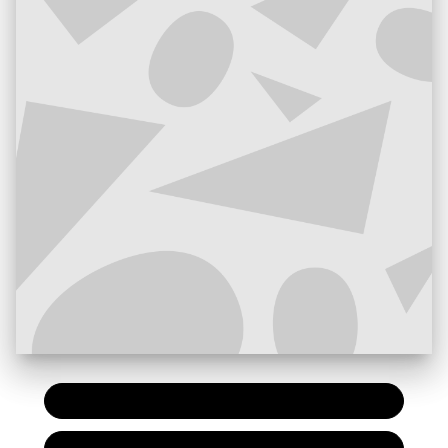
PAPIER
7,20 €