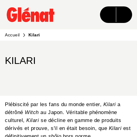
MENU
RECHERCHE
CONTENU
PIED DE PAGE
Accueil
Kilari
KILARI
Plébiscité par les fans du monde entier,
Kilari
a
détrôné
Witch
au Japon. Véritable phénomène
culturel,
Kilari
se décline en gamme de produits
dérivés et prouve, s'il en était besoin, que
Kilari
est
définitivement un
shôjo
hors norme.