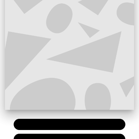
PAPIER
7,20 €