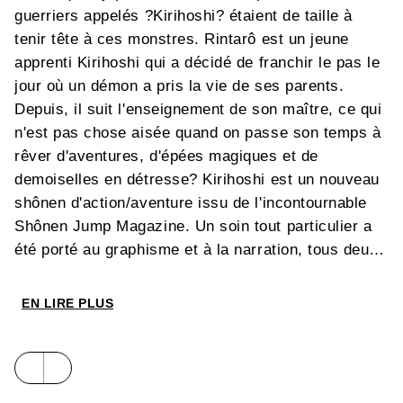
guerriers appelés ?Kirihoshi? étaient de taille à
tenir tête à ces monstres. Rintarô est un jeune
apprenti Kirihoshi qui a décidé de franchir le pas le
jour où un démon a pris la vie de ses parents.
Depuis, il suit l'enseignement de son maître, ce qui
n'est pas chose aisée quand on passe son temps à
rêver d'aventures, d'épées magiques et de
demoiselles en détresse? Kirihoshi est un nouveau
shônen d'action/aventure issu de l'incontournable
Shônen Jump Magazine. Un soin tout particulier a
été porté au graphisme et à la narration, tous deux
d'une effi cacité redoutable, sans parler d'un
humour ravageur et d'un ton vraiment unique dans
EN LIRE PLUS
le monde du manga pour adolescents. Un premier
volume dense qui commence très fort !