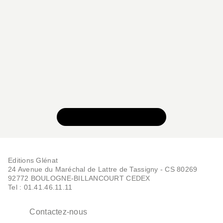
03/02/2010
VOIR TOUTE LA SÉRIE
Editions Glénat
24 Avenue du Maréchal de Lattre de Tassigny - CS 80269
92772 BOULOGNE-BILLANCOURT CEDEX
Tel : 01.41.46.11.11
Contactez-nous