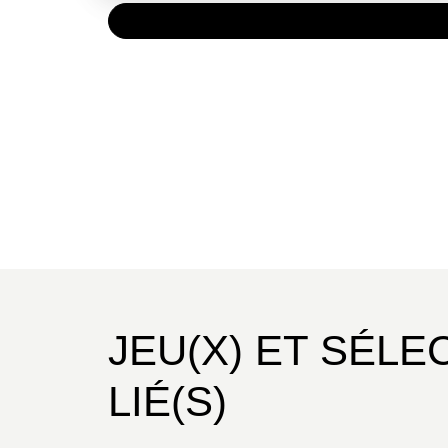
PAPIER
24,90 
JEU(X) ET SÉLE
LIÉ(S)