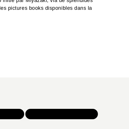
 initié par Miyazaki, via de splendides
es pictures books disponibles dans la
NOS JEUX
TOUTES NOS SÉLECTIONS