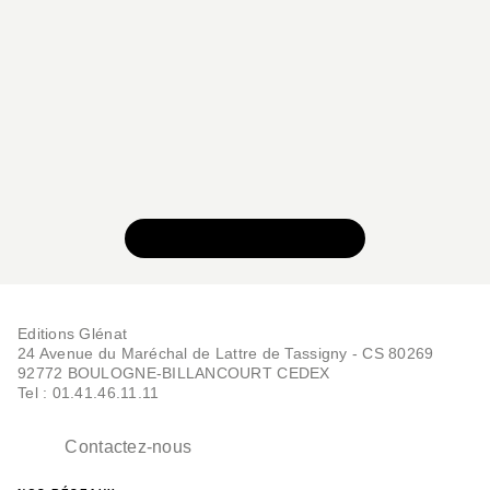
VOIR TOUTE LA SÉRIE
Editions Glénat
24 Avenue du Maréchal de Lattre de Tassigny - CS 80269
92772 BOULOGNE-BILLANCOURT CEDEX
Tel : 01.41.46.11.11
Contactez-nous