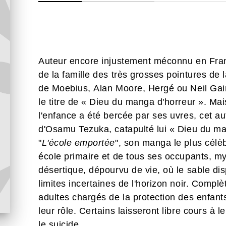
Auteur encore injustement méconnu en Fra
de la famille des très grosses pointures de
de Moebius, Alan Moore, Hergé ou Neil Gaim
le titre de « Dieu du manga d'horreur ». M
l'enfance a été bercée par ses uvres, cet auteur mythique est tout bonnement l'égal
d'Osamu Tezuka, catapulté lui « Dieu du ma
"
L'école emportée
", son manga le plus célèb
école primaire et de tous ses occupants, 
désertique, dépourvu de vie, où le sable di
limites incertaines de l'horizon noir. Compl
adultes chargés de la protection des enfant
leur rôle. Certains laisseront libre cours à l
le suicide.