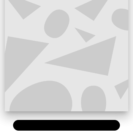
PAPIER
9,50 €