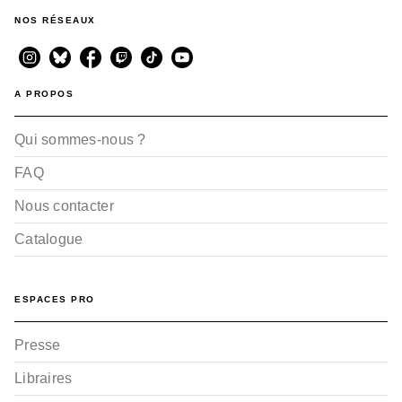
NOS RÉSEAUX
A PROPOS
SUSPENSE
Mr Mallow Blue - Tome
Qui sommes-nous ?
04
Akaza Samamiya
28/08/2024
FAQ
Nous contacter
Catalogue
ESPACES PRO
Presse
SUSPENSE
Mr Mallow Blue - Tome
Libraires
03
Akaza Samamiya