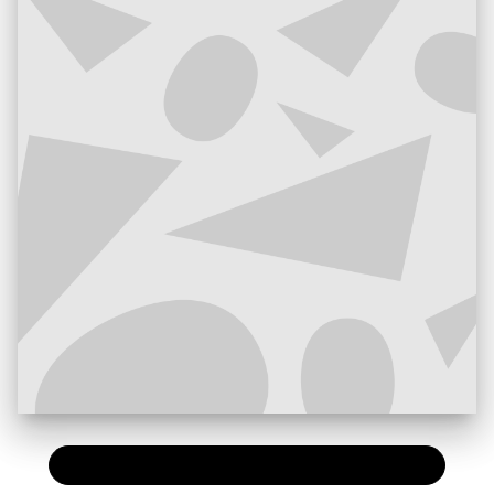
PAPIER
9,50 €