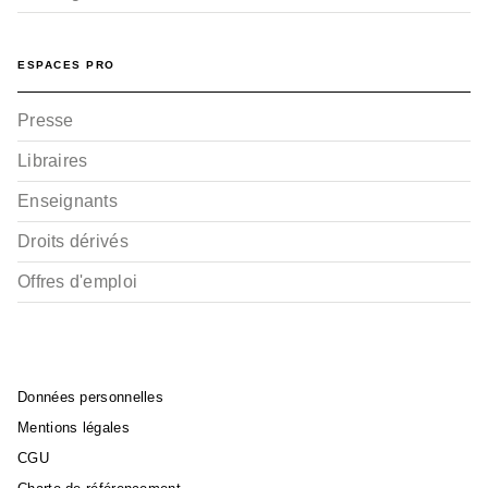
ESPACES PRO
Presse
SUSPENSE
Mr Mallow Blue - Tome
Libraires
02
Akaza Samamiya
Enseignants
03/01/2024
Droits dérivés
Offres d'emploi
Données personnelles
Mentions légales
SUSPENSE
Mr Mallow Blue - Tome
CGU
01