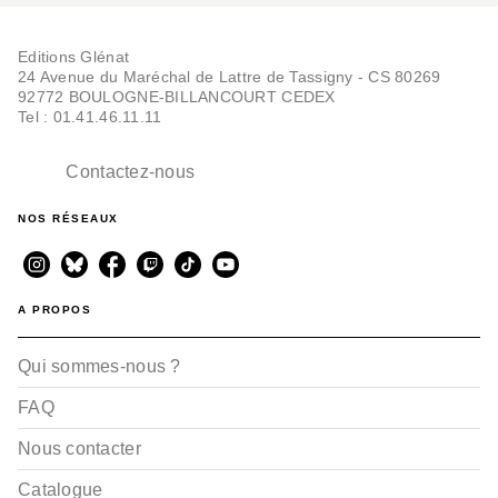
SUSPENSE
Mr Mallow Blue - Tome
Editions Glénat
04
24 Avenue du Maréchal de Lattre de Tassigny - CS 80269
Akaza Samamiya
92772 BOULOGNE-BILLANCOURT CEDEX
28/08/2024
Tel : 01.41.46.11.11
Contactez-nous
NOS RÉSEAUX
A PROPOS
SUSPENSE
Mr Mallow Blue - Tome
Qui sommes-nous ?
03
Akaza Samamiya
03/04/2024
FAQ
Nous contacter
Catalogue