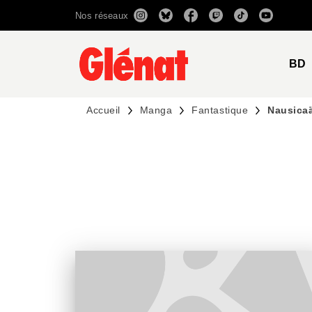
Nos réseaux
MENU
RECHERCHE
CONTENU
BD
Accueil
Manga
Fantastique
Nausicaä