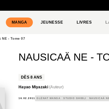
PIED DE PAGE
MANGA
JEUNESSE
LIVRES
L
 NE - Tome 07
NAUSICAÄ NE - T
DÈS
8
ANS
Hayao Miyazaki
(
Auteur
)
16.02.2011
GLÉNAT MANGA
STUDIO GHIBLI
NAUSICAÄ N