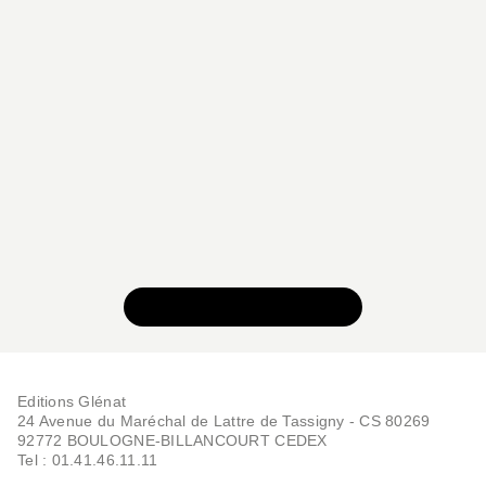
VOIR TOUTE LA SÉRIE
Editions Glénat
24 Avenue du Maréchal de Lattre de Tassigny - CS 80269
92772 BOULOGNE-BILLANCOURT CEDEX
Tel : 01.41.46.11.11