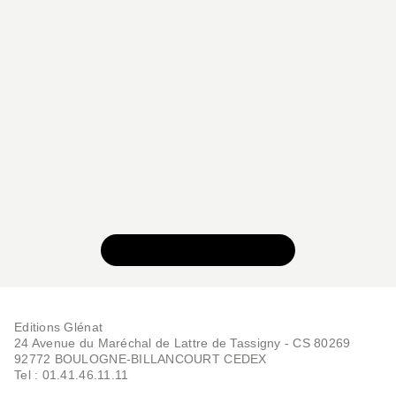
VOIR TOUTE LA SÉRIE
Editions Glénat
24 Avenue du Maréchal de Lattre de Tassigny - CS 80269
92772 BOULOGNE-BILLANCOURT CEDEX
Tel : 01.41.46.11.11