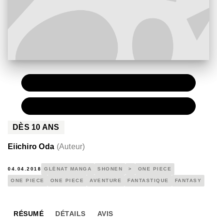
PAPIER
7,20 €
NUMÉRIQUE
4,99 €
DÈS
10
ANS
Eiichiro Oda
(
Auteur
)
04.04.2018
GLÉNAT MANGA
SHONEN
>
ONE PIECE
ONE PIECE
ONE PIECE
AVENTURE
FANTASTIQUE
FANTASY
RÉSUMÉ
DÉTAILS
AVIS