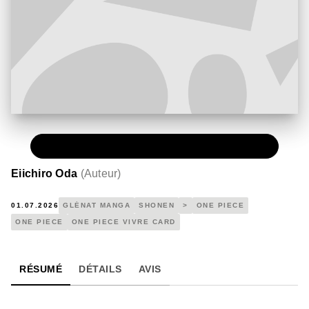
PAPIER
4,90 €
Eiichiro Oda
(
Auteur
)
01.07.2026
GLÉNAT MANGA
SHONEN
>
ONE PIECE
ONE PIECE
ONE PIECE VIVRE CARD
RÉSUMÉ
DÉTAILS
AVIS