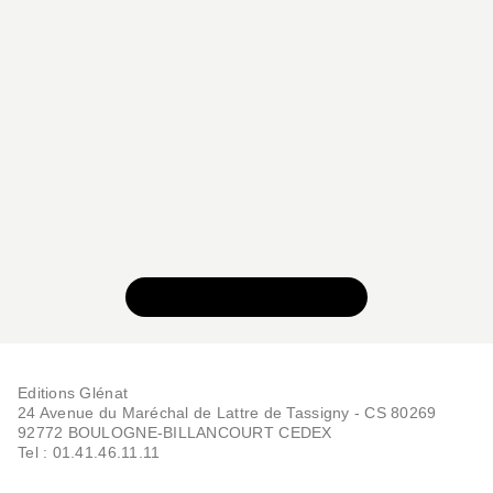
VOIR TOUTE LA SÉRIE
Editions Glénat
24 Avenue du Maréchal de Lattre de Tassigny - CS 80269
92772 BOULOGNE-BILLANCOURT CEDEX
Tel : 01.41.46.11.11