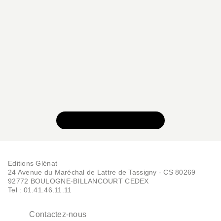
VOIR TOUTE LA SÉRIE
Editions Glénat
24 Avenue du Maréchal de Lattre de Tassigny - CS 80269
92772 BOULOGNE-BILLANCOURT CEDEX
Tel : 01.41.46.11.11
Contactez-nous