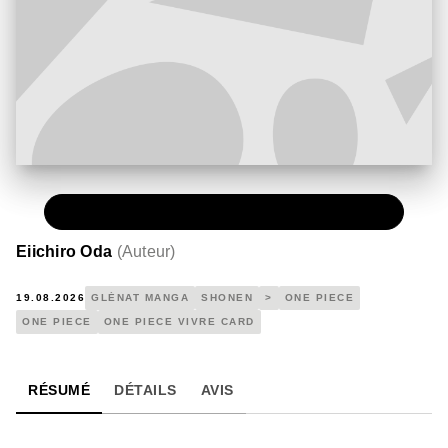
PAPIER
4,90 €
Eiichiro Oda
(
Auteur
)
19.08.2026
GLÉNAT MANGA
SHONEN
>
ONE PIECE
ONE PIECE
ONE PIECE VIVRE CARD
RÉSUMÉ
DÉTAILS
AVIS