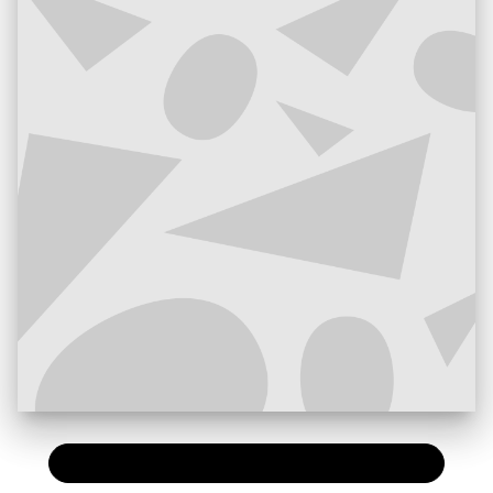
PAPIER
7,90 €