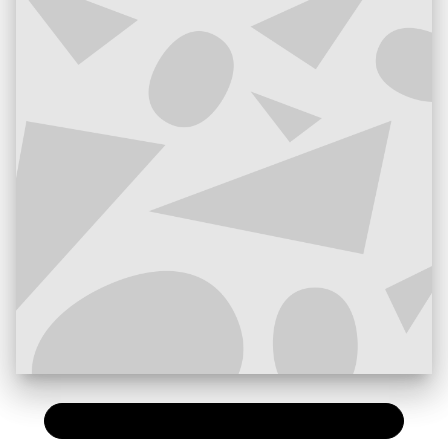
PAPIER
9,50 €