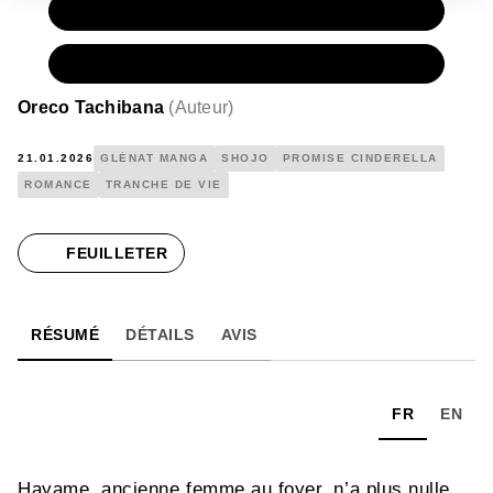
PAPIER
7,90 €
NUMÉRIQUE
4,99 €
Oreco Tachibana
(
Auteur
)
21.01.2026
GLÉNAT MANGA
SHOJO
PROMISE CINDERELLA
ROMANCE
TRANCHE DE VIE
FEUILLETER
RÉSUMÉ
DÉTAILS
AVIS
FR
EN
Hayame, ancienne femme au foyer, n’a plus nulle