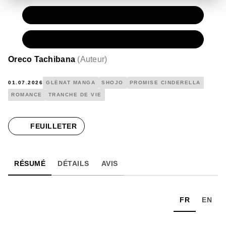
PAPIER
7,90 €
NUMÉRIQUE
4,99 €
Oreco Tachibana
(
Auteur
)
01.07.2026
GLÉNAT MANGA
SHOJO
PROMISE CINDERELLA
ROMANCE
TRANCHE DE VIE
FEUILLETER
RÉSUMÉ
DÉTAILS
AVIS
FR
EN