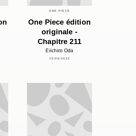
ONE PIECE
on
One Piece édition
originale -
Chapitre 211
Eiichiro Oda
15/06/2022