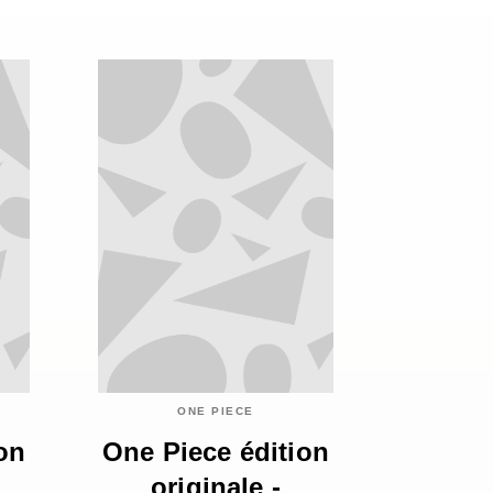
ONE PIECE
on
One Piece édition
originale -