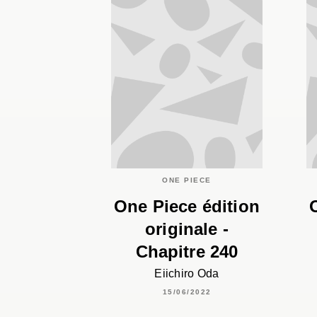
ONE PIECE
One Piece édition
originale -
Chapitre 240
Eiichiro Oda
15/06/2022