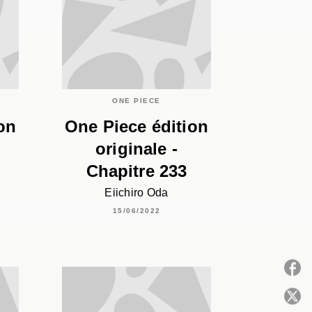
ONE PIECE
on
One Piece édition
originale -
Chapitre 233
Eiichiro Oda
15/06/2022
P