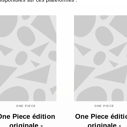
 disponibles sur ces plateformes :
ONE PIECE
ONE PIECE
One Piece édition
One Piece éditi
originale -
originale -