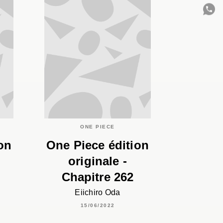
C
ONE PIECE
on
One Piece édition
originale -
Chapitre 262
Eiichiro Oda
15/06/2022