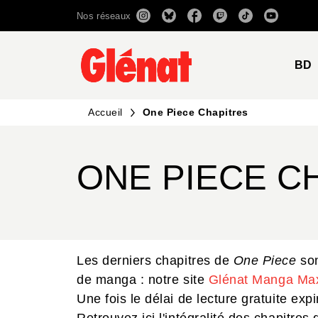
Nos réseaux
MENU
RECHERCHE
CONTENU
BD
Accueil
One Piece Chapitres
ONE PIECE C
Les derniers chapitres de
One Piece
son
de manga : notre site
Glénat Manga Ma
Une fois le délai de lecture gratuite ex