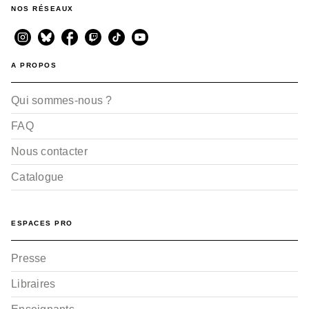
La Princesse au
NOS RÉSEAUX
(presque) petit pois
Eve-Marie Lobriaut
Alice Turquois
09/09/2020
A PROPOS
Qui sommes-nous ?
FAQ
Nous contacter
Catalogue
ESPACES PRO
Presse
Libraires