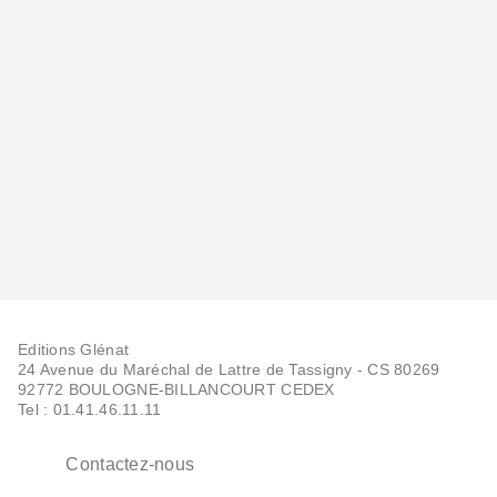
ALBUMS, LIVRES À ÉCOUTER
Vous connaissez la rue
Verte ?
Alice Turquois
24/08/2022
Editions Glénat
24 Avenue du Maréchal de Lattre de Tassigny - CS 80269
92772 BOULOGNE-BILLANCOURT CEDEX
Tel : 01.41.46.11.11
Contactez-nous
ALBUMS, LIVRES À ÉCOUTER