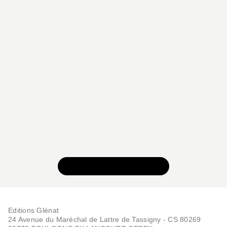
VOIR TOUTE LA SÉRIE
Editions Glénat
24 Avenue du Maréchal de Lattre de Tassigny - CS 80269