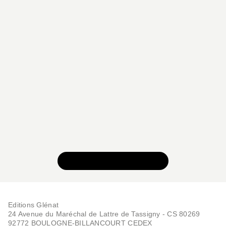
VOIR TOUTE LA SÉRIE
Editions Glénat
24 Avenue du Maréchal de Lattre de Tassigny - CS 80269
92772 BOULOGNE-BILLANCOURT CEDEX