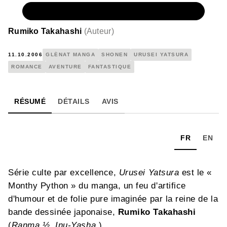
NUMÉRIQUE
5,99 €
Rumiko Takahashi
(
Auteur
)
11.10.2006
GLÉNAT MANGA
SHONEN
URUSEI YATSURA
ROMANCE
AVENTURE
FANTASTIQUE
RÉSUMÉ
DÉTAILS
AVIS
FR
EN
Série culte par excellence,
Urusei Yatsura
est le «
Monthy Python » du manga, un feu d'artifice
d'humour et de folie pure imaginée par la reine de la
bande dessinée japonaise,
Rumiko Takahashi
(
Ranma ½,
Inu-Yasha
).