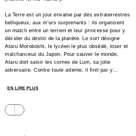
La Terre est un jour envahie par des extraterrestres
belliqueux, aux m'urs surprenants : ils organisent
un match entre un terrien et leur princesse pour y
décider du destin de la planète. Le sort désigne
Ataru Moroboshi, le lycéen le plus obsédé, loser et
malchanceux du Japon. Pour sauver le monde,
Ataru doit saisir les cornes de Lum, sa jolie
adversaire. Contre toute attente, il finit par y
parvenir, scellant la réconciliation des humains
avec les envahisseurs, et son union avec Lum,
EN LIRE PLUS
devenuefollement éprise de lui, pour le malheur de
ce Don Juan raté, éternel coureur de jupon. Ce
n'est que le début d'une aventure aussi loufoque
qu'impertinente, où le non-sens dispute à une
dérision permanente.