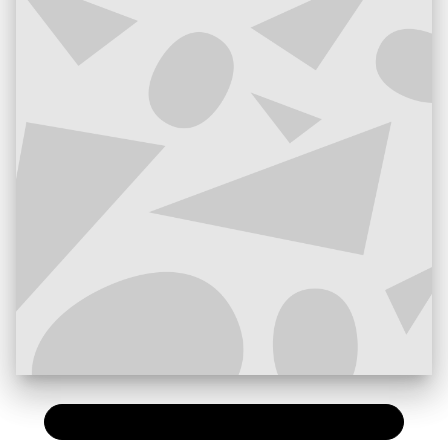
PAPIER
7,90 €