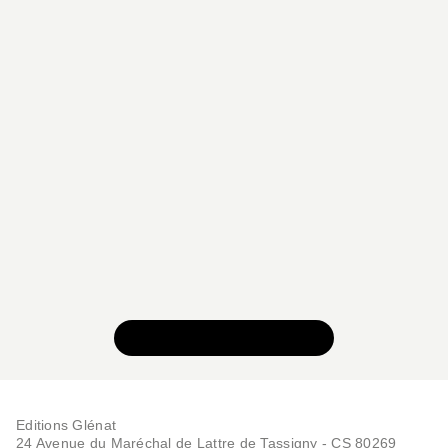
VOIR TOUTE LA SÉRIE
Editions Glénat
24 Avenue du Maréchal de Lattre de Tassigny - CS 80269