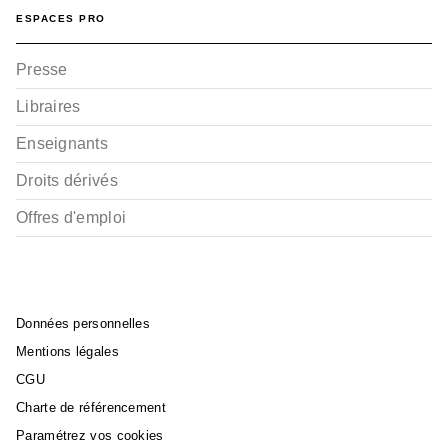
ESPACES PRO
SPORT
Versus fighting story -
Presse
Tome 02
IZU
Libraires
Madd
Kalon
04/07/2018
Enseignants
Droits dérivés
Offres d'emploi
Données personnelles
Mentions légales
CGU
Charte de référencement
Paramétrez vos cookies