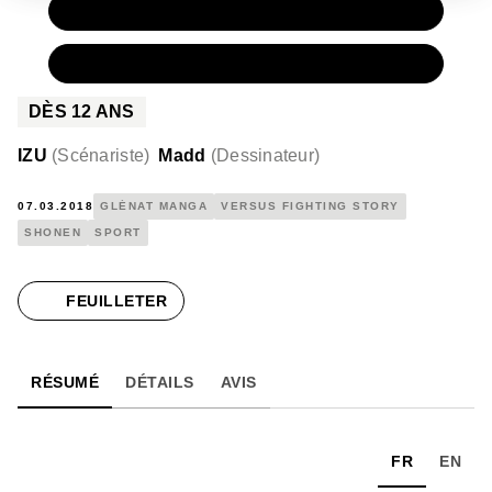
PAPIER
7,90 €
NUMÉRIQUE
4,99 €
DÈS
12
ANS
IZU
(
Scénariste
)
Madd
(
Dessinateur
)
07.03.2018
GLÉNAT MANGA
VERSUS FIGHTING STORY
SHONEN
SPORT
FEUILLETER
RÉSUMÉ
DÉTAILS
AVIS
FR
EN