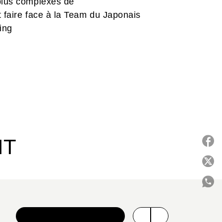
 plus complexes de
nt faire face à la Team du Japonais
ing
IT
P
C
VOIR TOUTE LA SÉRIE