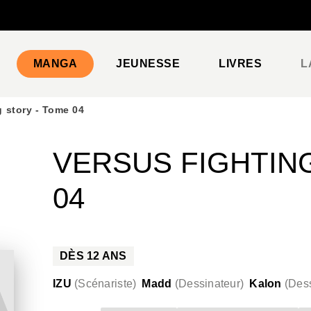
PIED DE PAGE
MANGA
JEUNESSE
LIVRES
L
g story - Tome 04
VERSUS FIGHTIN
04
DÈS
12
ANS
IZU
(
Scénariste
)
Madd
(
Dessinateur
)
Kalon
(
Dess