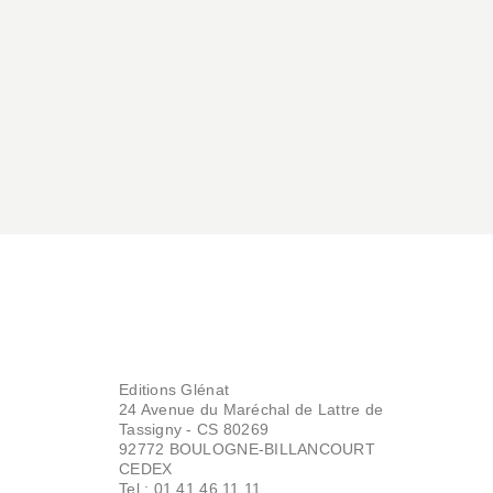
SPORT
Versus fighting
story - Tome 03
IZU
Madd
Kalon
15/05/2019
Editions Glénat
24 Avenue du Maréchal de Lattre de
Tassigny - CS 80269
92772 BOULOGNE-BILLANCOURT
CEDEX
Tel : 01.41.46.11.11