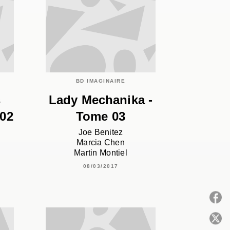
BD IMAGINAIRE
s
Lady Mechanika -
02
Tome 03
Joe Benitez
Marcia Chen
Martin Montiel
08/03/2017
P