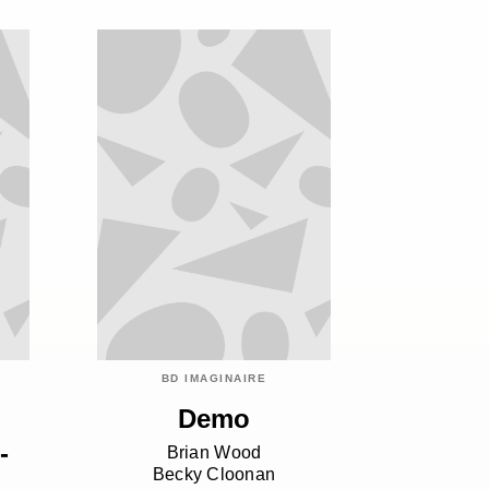
BD IMAGINAIRE
Demo
-
Brian Wood
Becky Cloonan