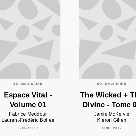
BD IMAGINAIRE
BD IMAGINAIRE
Espace Vital -
The Wicked + T
Volume 01
Divine - Tome 
Fabrice Meddour
Jamie McKelvie
Laurent-Frédéric Bollée
Kieron Gillen
22/02/2017
15/02/2017