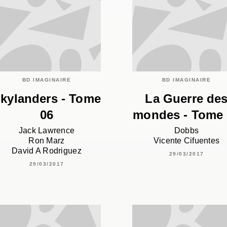
BD IMAGINAIRE
BD IMAGINAIRE
kylanders - Tome
La Guerre de
06
mondes - Tome 
Jack Lawrence
Dobbs
Ron Marz
Vicente Cifuentes
David A Rodriguez
29/03/2017
29/03/2017