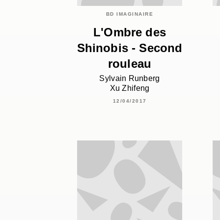
BD IMAGINAIRE
L'Ombre des
Shinobis - Second
rouleau
Sylvain Runberg
Xu Zhifeng
12/04/2017