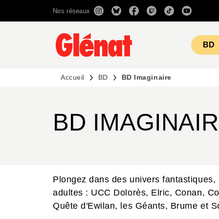
Nos réseaux
MENU
RECHERCHE
CONTENU
BD
Accueil
BD
BD Imaginaire
BD IMAGINAI
Plongez dans des univers fantastiques, 
adultes : UCC Dolorès, Elric, Conan, Co
Quête d'Ewilan, les Géants, Brume et So