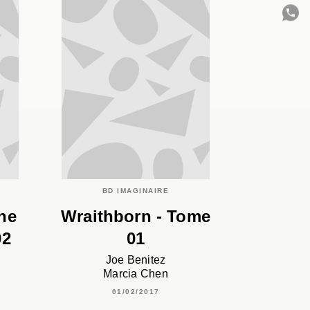
C
BD IMAGINAIRE
he
Wraithborn - Tome
02
01
Joe Benitez
Marcia Chen
01/02/2017