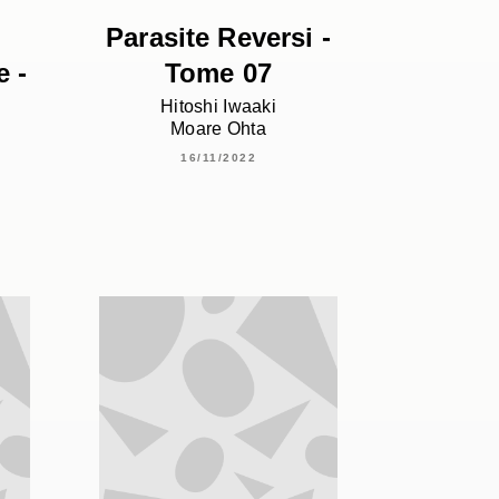
Parasite Reversi -
e -
Tome 07
Hitoshi Iwaaki
Moare Ohta
16/11/2022