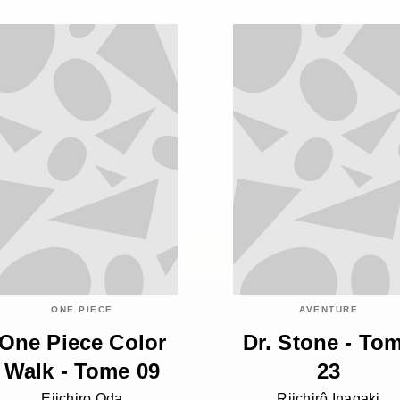
ONE PIECE
AVENTURE
One Piece Color
Dr. Stone - To
Walk - Tome 09
23
Eiichiro Oda
Riichirô Inagaki