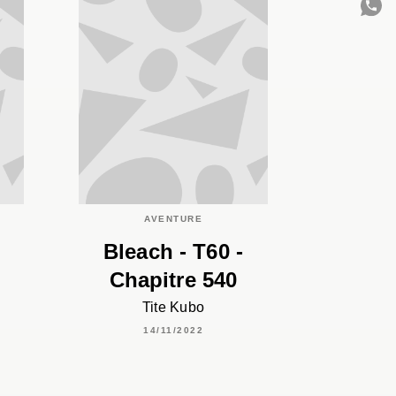
C
AVENTURE
Bleach - T60 -
Chapitre 540
Tite Kubo
14/11/2022