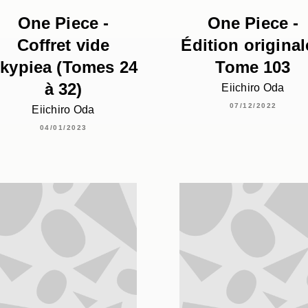
One Piece -
One Piece -
Coffret vide
Édition original
kypiea (Tomes 24
Tome 103
à 32)
Eiichiro Oda
07/12/2022
Eiichiro Oda
04/01/2023