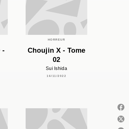
HORREUR
 -
Choujin X - Tome
02
Sui Ishida
16/11/2022
P