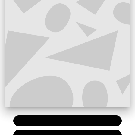
PAPIER
7,20 €