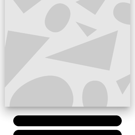
PAPIER
7,20 €