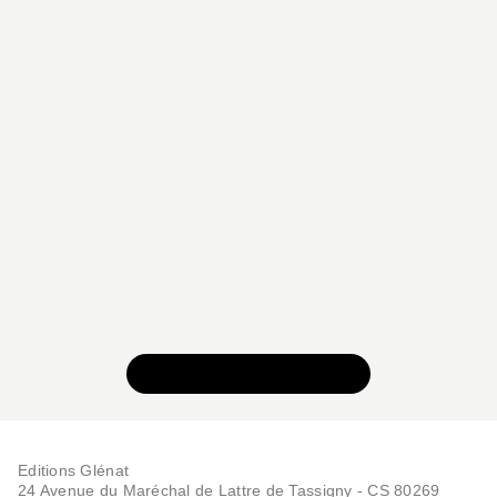
VOIR TOUTE LA SÉRIE
Editions Glénat
24 Avenue du Maréchal de Lattre de Tassigny - CS 80269