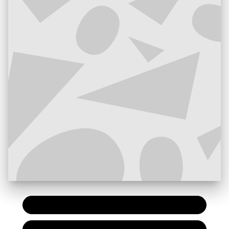
PAPIER
7,20 €