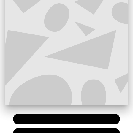
PAPIER
7,20 €