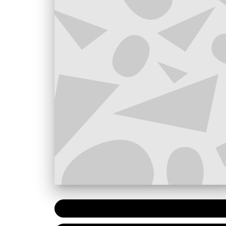
PAPIER
7,20 €