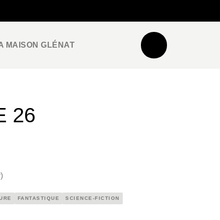
NEWSLETTER
ESPACE PRO / PRESSE
A MAISON GLÉNAT
E 26
r
)
URE
FANTASTIQUE
SCIENCE-FICTION