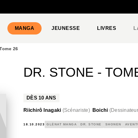
PIED DE PAGE
MANGA
JEUNESSE
LIVRES
L
 Tome 26
DR. STONE - TOM
DÈS
10
ANS
Riichirô Inagaki
(
Scénariste
)
Boichi
(
Dessinateu
18.10.2023
GLÉNAT MANGA
DR. STONE
SHONEN
AVENT