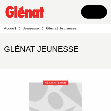
MENU
RECHERCHE
CONTENU
PIED DE PAGE
Accueil
Jeunesse
Glénat Jeunesse
GLÉNAT JEUNESSE
RÉCOMPENSÉ