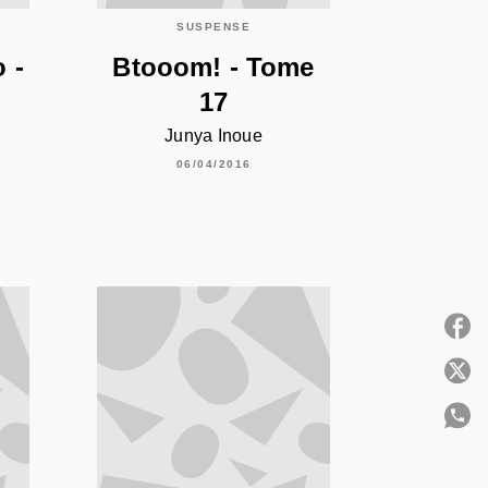
SUSPENSE
 -
Btooom! - Tome
17
Junya Inoue
06/04/2016
P
C