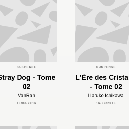
SUSPENSE
SUSPENSE
Stray Dog - Tome
L'Ère des Crist
02
- Tome 02
VanRah
Haruko Ichikawa
16/03/2016
16/03/2016