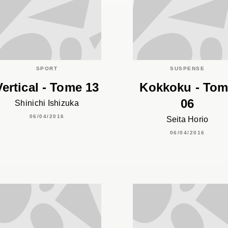
SPORT
SUSPENSE
Vertical - Tome 13
Kokkoku - To
06
Shinichi Ishizuka
06/04/2016
Seita Horio
06/04/2016