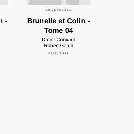
BD JEUNESSE
n -
Brunelle et Colin -
Tome 04
Didier Convard
Robert Genin
09/11/1983