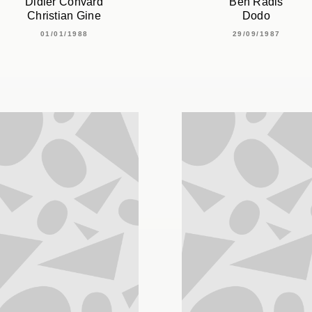
Didier Convard
Ben Radis
Christian Gine
Dodo
01/01/1988
29/09/1987