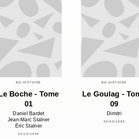
BD HISTOIRE
BD HISTOIRE
Le Boche - Tome
Le Goulag - To
01
09
Daniel Bardet
Dimitri
Jean-Marc Stalner
09/03/1989
Éric Stalner
23/10/1990