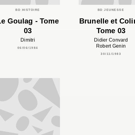
BD HISTOIRE
BD JEUNESSE
Le Goulag - Tome
Brunelle et Coli
03
Tome 03
Dimitri
Didier Convard
Robert Genin
06/06/1984
30/11/1983