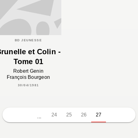
BD JEUNESSE
runelle et Colin -
Tome 01
Robert Genin
François Bourgeon
30/04/1981
24
25
26
27
...