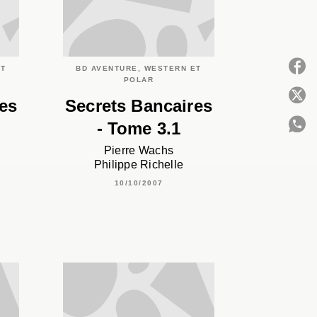
ET
BD AVENTURE, WESTERN ET
POLAR
P
es
Secrets Bancaires
- Tome 3.1
Pierre Wachs
C
Philippe Richelle
10/10/2007