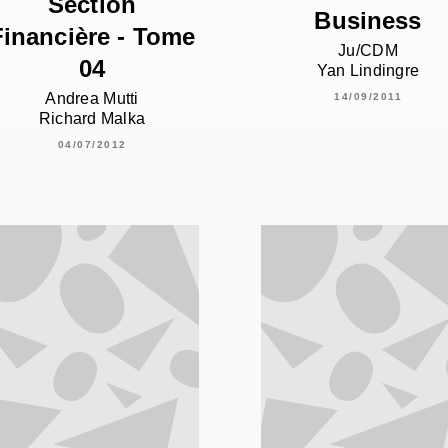
Section
Business
Financière - Tome
Ju/CDM
04
Yan Lindingre
Andrea Mutti
14/09/2011
Richard Malka
04/07/2012