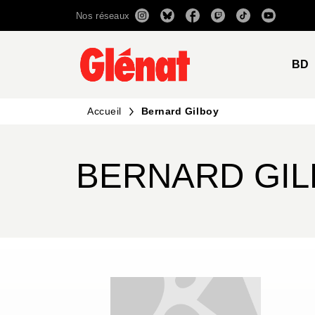
Nos réseaux
MENU
RECHERCHE
CONTENU
BD
Accueil
Bernard Gilboy
BERNARD GI