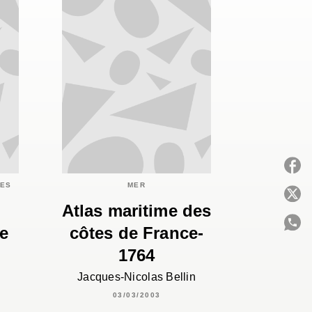
IES
MER
P
Atlas maritime des
e
côtes de France-
1764
C
Jacques-Nicolas Bellin
03/03/2003