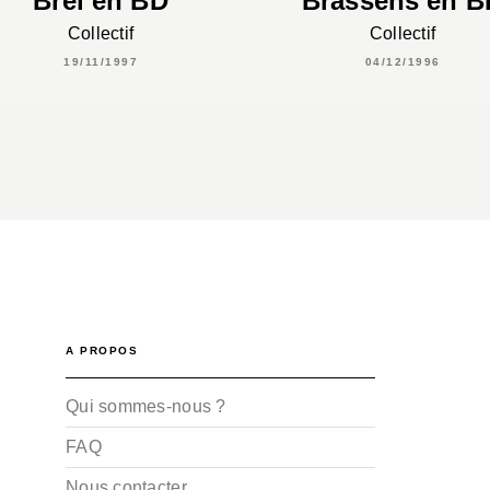
Brel en BD
Brassens en B
Collectif
Collectif
19/11/1997
04/12/1996
A PROPOS
Qui sommes-nous ?
FAQ
Nous contacter