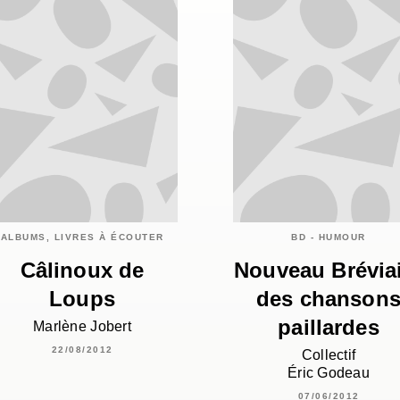
ALBUMS, LIVRES À ÉCOUTER
BD - HUMOUR
Câlinoux de
Nouveau Brévia
Loups
des chanson
paillardes
Marlène Jobert
22/08/2012
Collectif
Éric Godeau
07/06/2012